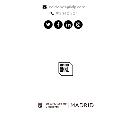
ediciones@rialp.com
913 260 504