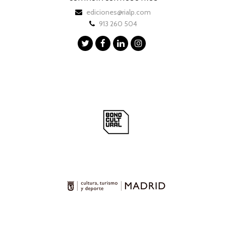
ediciones@rialp.com
913 260 504