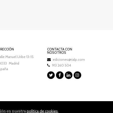
IRECCIÓN
CONTACTA CON
NOSOTROS
lle Manuel Uribe 13-15
ediciones@rialp.com
8033
Madrid
913 260 504
spaña
ción en nuestra
.
política de cookies