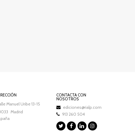
IRECCIÓN
CONTACTA CON
NOSOTROS
lle Manuel Uribe 13-15
ediciones@rialp.com
8033
Madrid
913 260 504
spaña