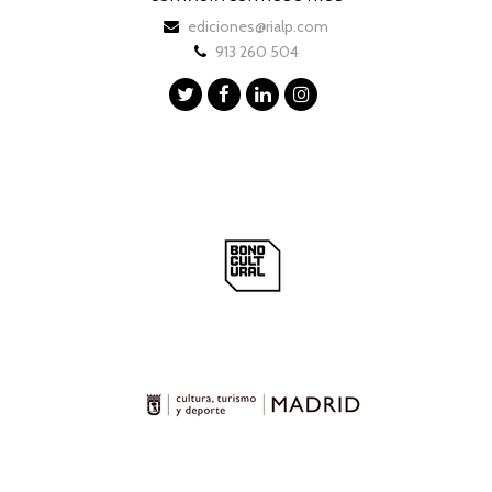
ediciones@rialp.com
913 260 504