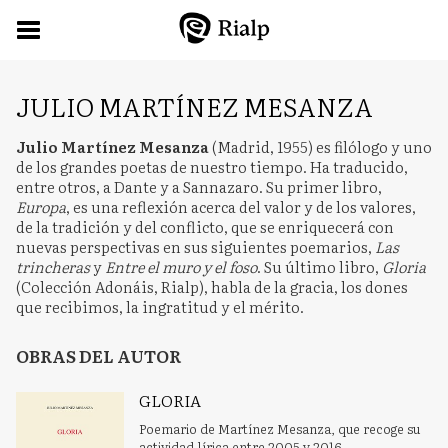
JULIO MARTÍNEZ MESANZA
Julio Martínez Mesanza
(Madrid, 1955) es filólogo y uno
de los grandes poetas de nuestro tiempo. Ha traducido,
entre otros, a Dante y a Sannazaro. Su primer libro,
Europa
, es una reflexión acerca del valor y de los valores,
de la tradición y del conflicto, que se enriquecerá con
nuevas perspectivas en sus siguientes poemarios,
Las
trincheras
y
Entre el muro y el foso
. Su último libro,
Gloria
(Colección Adonáis, Rialp), habla de la gracia, los dones
que recibimos, la ingratitud y el mérito.
OBRAS DEL AUTOR
GLORIA
Poemario de Martínez Mesanza, que recoge su
actividad lírica entre 2005 y 2016.