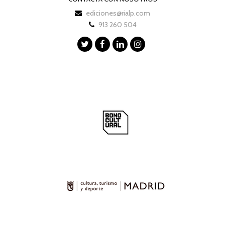
ediciones@rialp.com
913 260 504