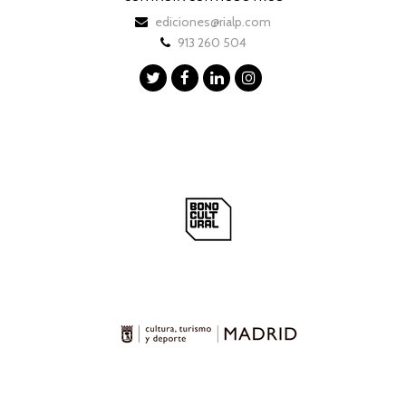
ediciones@rialp.com
913 260 504