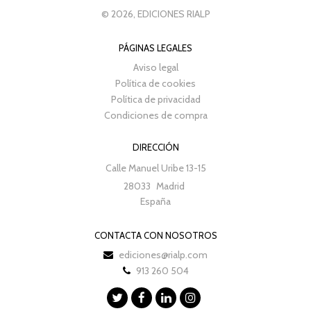
© 2026, EDICIONES RIALP
PÁGINAS LEGALES
Aviso legal
Política de cookies
Política de privacidad
Condiciones de compra
DIRECCIÓN
Calle Manuel Uribe 13-15
28033
Madrid
España
CONTACTA CON NOSOTROS
ediciones@rialp.com
913 260 504