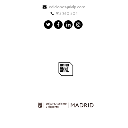
ediciones@rialp.com
913 260 504