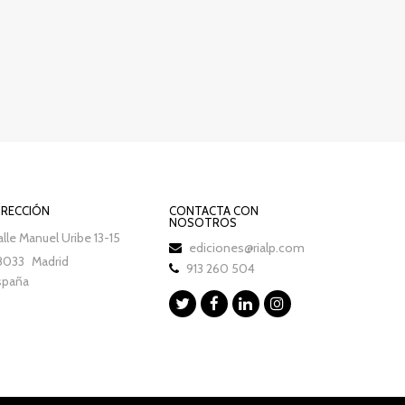
IRECCIÓN
CONTACTA CON
NOSOTROS
lle Manuel Uribe 13-15
ediciones@rialp.com
8033
Madrid
913 260 504
spaña