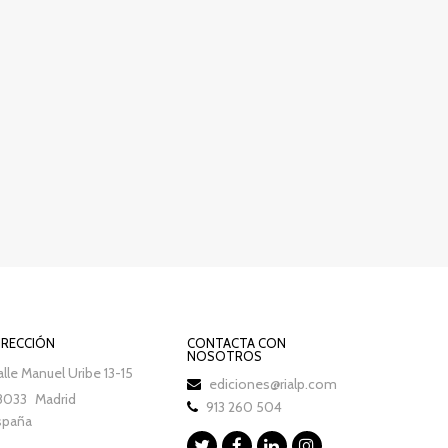
IRECCIÓN
CONTACTA CON
NOSOTROS
lle Manuel Uribe 13-15
ediciones@rialp.com
8033
Madrid
913 260 504
spaña