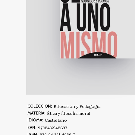
Educación y Pedagogía
COLECCIÓN:
Ética y filosofía moral
MATERIA:
Castellano
IDIOMA:
9788432148897
EAN:
978-84-321-4889-7
ISBN: