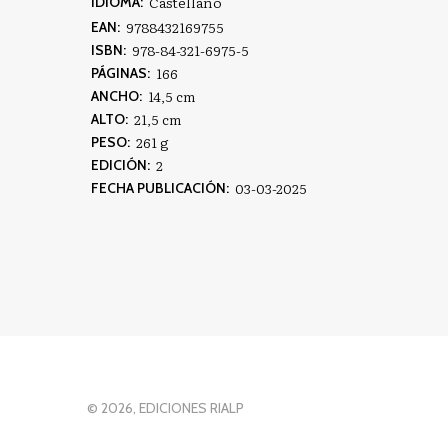
Castellano
IDIOMA:
9788432169755
EAN:
978-84-321-6975-5
ISBN:
166
PÁGINAS:
14,5 cm
ANCHO:
21,5 cm
ALTO:
261 g
PESO:
2
EDICIÓN:
03-03-2025
FECHA PUBLICACIÓN:
© 2026, EDICIONES RIALP