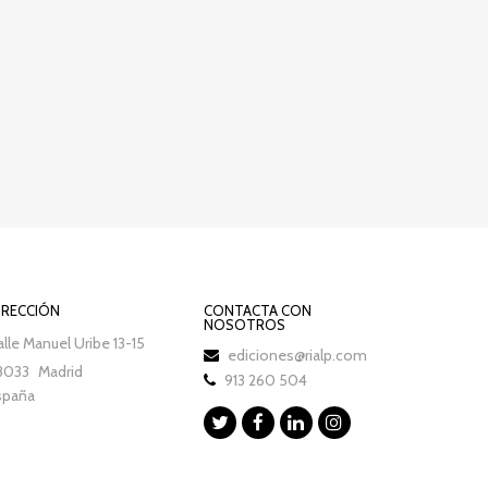
IRECCIÓN
CONTACTA CON
NOSOTROS
lle Manuel Uribe 13-15
ediciones@rialp.com
8033
Madrid
913 260 504
spaña