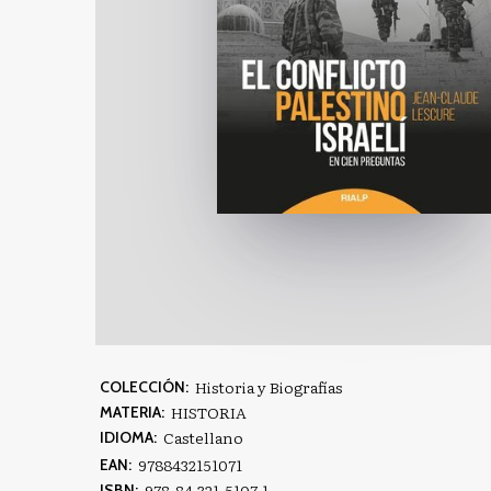
Historia y Biografías
COLECCIÓN:
HISTORIA
MATERIA:
Castellano
IDIOMA:
9788432151071
EAN:
978-84-321-5107-1
ISBN: