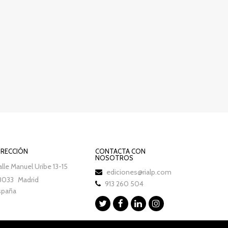
IRECCIÓN
CONTACTA CON
NOSOTROS
lle Manuel Uribe 13-15
ediciones@rialp.com
8033
Madrid
913 260 504
spaña