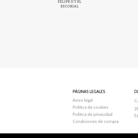
FELIPE II Y EL
ESCORIAL
PÁGINAS LEGALES
D
Aviso legal
Ca
Política de cookies
2
Política de privacidad
E
Condiciones de compra