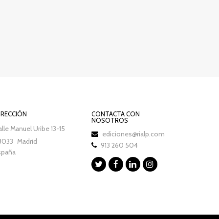
IRECCIÓN
CONTACTA CON
NOSOTROS
lle Manuel Uribe 13-15
ediciones@rialp.com
8033
Madrid
913 260 504
spaña