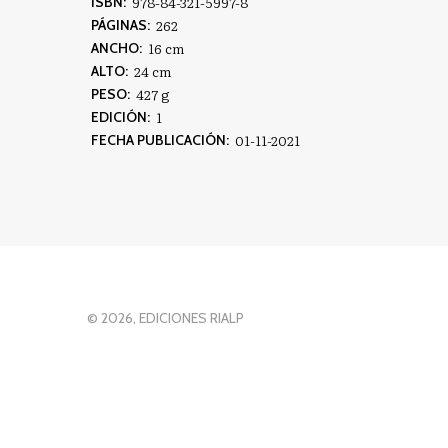
978-84-321-5997-8
ISBN:
262
PÁGINAS:
16 cm
ANCHO:
24 cm
ALTO:
427 g
PESO:
1
EDICIÓN:
01-11-2021
FECHA PUBLICACIÓN:
© 2026, EDICIONES RIALP