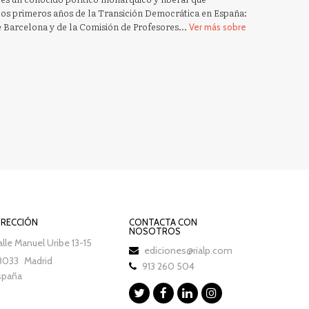
los primeros años de la Transición Democrática en España:
 Barcelona y de la Comisión de Profesores...
Ver más sobre
IRECCIÓN
CONTACTA CON
NOSOTROS
lle Manuel Uribe 13-15
ediciones@rialp.com
8033
Madrid
913 260 504
spaña