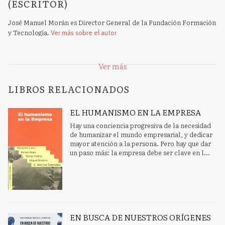
(ESCRITOR)
José Manuel Morán es Director General de la Fundación Formación
y Tecnología.
Ver más sobre el autor
SOBRE FERNANDO SÁEZ VACAS
Ver más
(ESCRITOR)
LIBROS RELACIONADOS
Fernado Sáez Vacas es Catedrático de Sistemas Telemáticos E.T.S.I.
de Telecomunicación. Universidad Pilitécnica de Madrid.
Ver más
sobre el autor
EL HUMANISMO EN LA EMPRESA
Hay una conciencia progresiva de la necesidad
de humanizar el mundo empresarial, y dedicar
SOBRE BERNARDO KLIKSBERG
mayor atención a la persona. Pero hay que dar
(ESCRITOR)
un paso más: la empresa debe ser clave en l...
Bernardo Kliksberg es Director del Proyecto Regional de las
Naciones Unidas de Modernización de la organización y gestón del
Estado
Ver más sobre el autor
SOBRE MICHÉLE SANGLIER (ESCRITOR)
EN BUSCA DE NUESTROS ORÍGENES