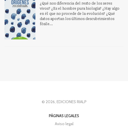
¿Qué nos diferencia del resto de los seres
Michelé Sanglier es Investigador de los Instituts Internationaux de
vivos? ¿Es el hombre pura biología? ¿Hay algo
Physique et de Chimie. Universidad Libre de Bruselas.
Ver más sobre
en él que no procede de la evolución? ¿Qué
el autor
datos aportan los últimos descubrimientos
fósile...
SOBRE JORGE WAGENSBERG (ESCRITOR)
Jorge Wagensberg es Catedrático de Teoría de Procesos
Irreversibles. Universidad de Barcelona.
Ver más sobre el autor
SOBRE ALEJANDRO LLANO (ESCRITOR)
Alejandro Llano es catedrático de Metafísica, Académico de número
de la Academia Europea de Ciencias, y de la Pontificia de Santo
Tomás de Aquino. Ha sido rector de la Universidad de Navarra.
Ver
más sobre el autor
© 2026, EDICIONES RIALP
PÁGINAS LEGALES
Aviso legal