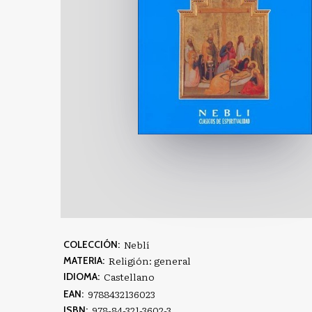
Neblí
COLECCIÓN:
Religión: general
MATERIA:
Castellano
IDIOMA:
9788432136023
EAN:
978-84-321-3602-3
ISBN: