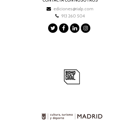
ediciones@rialp.com
913 260 504