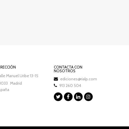
IRECCIÓN
CONTACTA CON
NOSOTROS
lle Manuel Uribe 13-15
ediciones@rialp.com
8033
Madrid
913 260 504
spaña