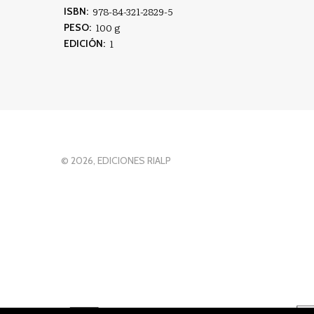
978-84-321-2829-5
ISBN:
100 g
PESO:
1
EDICIÓN:
© 2026, EDICIONES RIALP