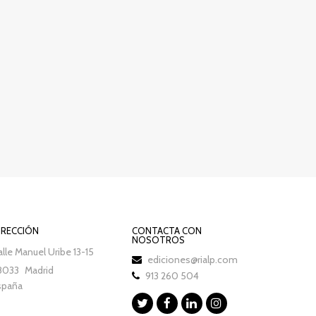
IRECCIÓN
CONTACTA CON
NOSOTROS
lle Manuel Uribe 13-15
ediciones@rialp.com
8033
Madrid
913 260 504
spaña