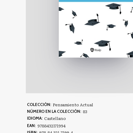
Pensamiento Actual
COLECCIÓN:
83
NÚMERO EN LA COLECCIÓN:
Castellano
IDIOMA:
9788432171994
EAN:
978-84-321-7199-4
ISBN: