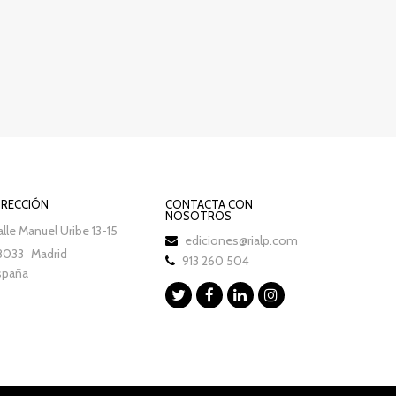
IRECCIÓN
CONTACTA CON
NOSOTROS
lle Manuel Uribe 13-15
ediciones@rialp.com
8033
Madrid
913 260 504
spaña