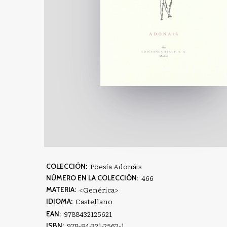
Poesía Adonáis
COLECCIÓN:
466
NÚMERO EN LA COLECCIÓN:
<Genérica>
MATERIA:
Castellano
IDIOMA:
9788432125621
EAN:
978-84-321-2562-1
ISBN: