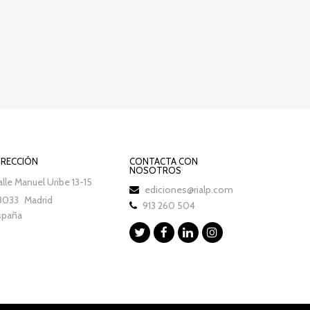
IRECCIÓN
CONTACTA CON
NOSOTROS
lle Manuel Uribe 13-15
ediciones@rialp.com
8033
Madrid
913 260 504
spaña