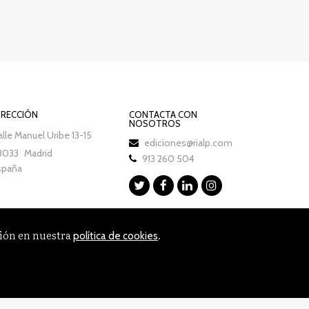
IRECCIÓN
CONTACTA CON
NOSOTROS
lle Manuel Uribe 13-15
ediciones@rialp.com
8033
Madrid
913 260 504
spaña
ción en nuestra
.
política de cookies