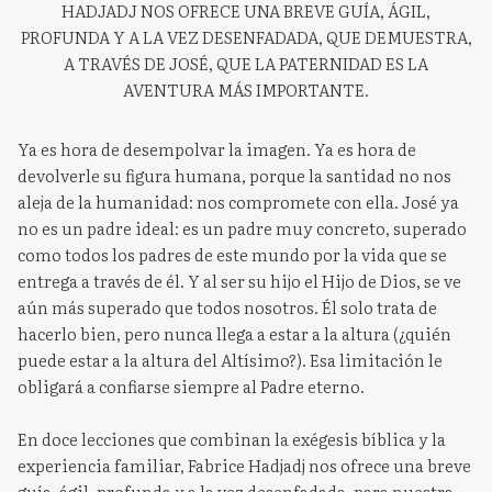
HADJADJ NOS OFRECE UNA BREVE GUÍA, ÁGIL,
PROFUNDA Y A LA VEZ DESENFADADA, QUE DEMUESTRA,
A TRAVÉS DE JOSÉ, QUE LA PATERNIDAD ES LA
AVENTURA MÁS IMPORTANTE.
Ya es hora de desempolvar la imagen. Ya es hora de
devolverle su figura humana, porque la santidad no nos
aleja de la humanidad: nos compromete con ella. José ya
no es un padre ideal: es un padre muy concreto, superado
como todos los padres de este mundo por la vida que se
entrega a través de él. Y al ser su hijo el Hijo de Dios, se ve
aún más superado que todos nosotros. Él solo trata de
hacerlo bien, pero nunca llega a estar a la altura (¿quién
puede estar a la altura del Altísimo?). Esa limitación le
obligará a confiarse siempre al Padre eterno.
En doce lecciones que combinan la exégesis bíblica y la
experiencia familiar, Fabrice Hadjadj nos ofrece una breve
guía, ágil, profunda y a la vez desenfadada, para nuestra