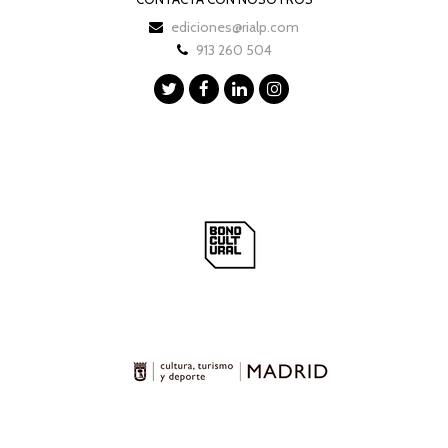
ediciones@rialp.com
913 260 504