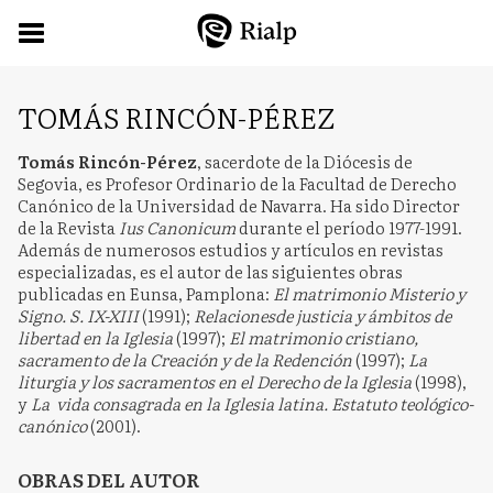
TOMÁS RINCÓN-PÉREZ
Tomás Rincón-Pérez
, sacerdote de la Diócesis de
Segovia, es Profesor Ordinario de la Facultad de Derecho
Canónico de la Universidad de Navarra. Ha sido Director
de la Revista
Ius Canonicum
durante el período 1977-1991.
Además de numerosos estudios y artículos en revistas
especializadas, es el autor de las siguientes obras
publicadas en Eunsa, Pamplona:
El matrimonio Misterio y
Signo. S. IX-XIII
(1991);
Relacionesde justicia y ámbitos de
libertad en la Iglesia
(1997);
El matrimonio cristiano,
sacramento de la Creación y de la Redención
(1997);
La
liturgia y los sacramentos en el Derecho de la Iglesia
(1998),
y
La vida consagrada en la Iglesia latina. Estatuto teológico-
canónico
(2001).
OBRAS DEL AUTOR