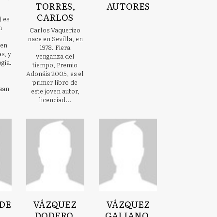
TORRES,
AUTORES
CARLOS
) es
n
Carlos Vaquerizo
nace en Sevilla, en
 en
1978. Fiera
as, y
venganza del
gía.
tiempo, Premio
Adonáis 2005, es el
primer libro de
san
este joven autor,
licenciad...
DE
VÁZQUEZ
VÁZQUEZ
DODERO,
GALIANO,