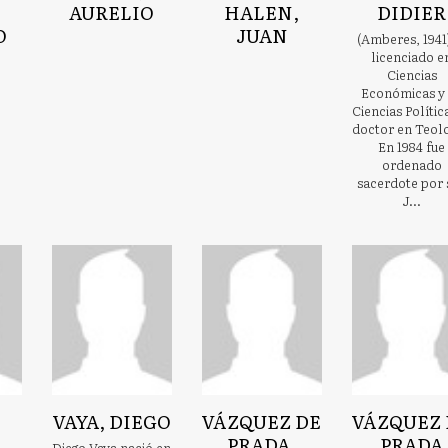
AURELIO
HALEN,
DIDIER
O
JUAN
(Amberes, 1941
licenciado e
Ciencias
Económicas y
Ciencias Polític
doctor en Teolo
En 1984 fue
ordenado
sacerdote por 
J...
VAYA, DIEGO
VÁZQUEZ DE
VÁZQUEZ 
,
PRADA,
PRADA
Diego Vaya nació en