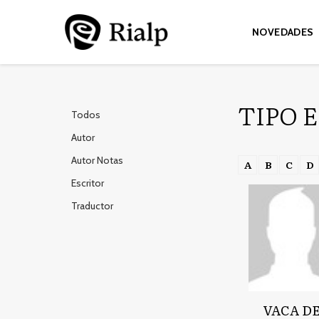
NOVEDADES
TIPO 
Todos
Autor
Autor Notas
A
B
C
D
Escritor
Traductor
VACA D