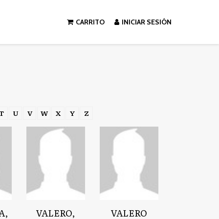
CARRITO
INICIAR SESIÓN
T
U
V
W
X
Y
Z
A,
VALERO,
VALERO