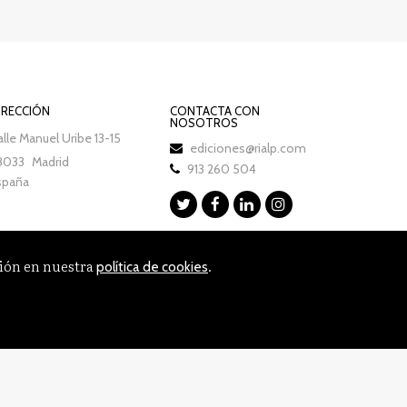
IRECCIÓN
CONTACTA CON
NOSOTROS
lle Manuel Uribe 13-15
ediciones@rialp.com
8033
Madrid
913 260 504
spaña
ción en nuestra
.
política de cookies