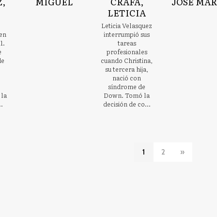
,
MIGUEL
CRAFA,
JOSÉ MAR
LETICIA
Leticia Velasquez
en
interrumpió sus
1.
tareas
e
profesionales
de
cuando Christina,
su tercera hija,
nació con
síndrome de
 la
Down. Tomó la
..
decisión de co...
1
2
»