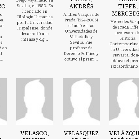
CO
ANDRÉS
TIFFE,
Sevilla, en 1980. Es
licenciado en
MERCED
ro
Andrés Vázquez de
Filología Hispánica
ba,
Prada (1924-2005)
Mercedes Vázq
por la Universidad
sor
estudió en las
de Prada Tiffe
Hispalense, donde
Universidades de
profesora d
desarrolló una
a
Valladolid y
Historia
intensa y dig...
de
Sevilla. Fue
Contemporáne
ó en
profesor de
la Universidad
d
Derecho Político y
Navarra, don
..
obtuvo el premi...
obtuvo el pre
extraordinario 
VELASCO,
VELASQUEZ
VELÁZQU