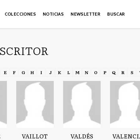
COLECCIONES
NOTICIAS
NEWSLETTER
BUSCAR
ESCRITOR
E
F
G
H
I
J
K
L
M
N
O
P
Q
R
S
E
VAILLOT
VALDÉS
VALENCI