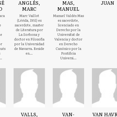
SÉ
ANGLÉS,
MAS,
JUAN
O
MARC
MANUEL
aca
Marc Vaillot
Manuel Valdés Mas
(Lérida, 1951) es
es sacerdote,
e
sacerdote, master
licenciado en
de Literatura por
Derecho por la
de
La Sorbona y
Universitat de
doctor en Filosofía
Valencia y doctor
or
por la Universidad
en Derecho
pués
de Navarra. Reside
Canónico por la
s
en...
Pontificia
..
Universi...
VALLS,
VAN-
VAN HAVR