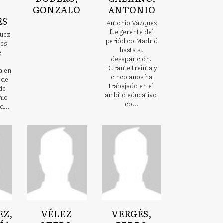
GONZALO
ANTONIO
ES
Antonio Vázquez
fue gerente del
uez
periódico Madrid
 es
hasta su
e
desaparición.
Durante treinta y
a en
cinco años ha
 de
trabajado en el
de
ámbito educativo,
mio
co...
d...
EZ,
VÉLEZ
VERGÉS,