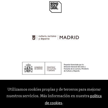
AVENTURA
Bienestar social y servicios sociales
Bioética
Ver todas... (120)
CATÁLOGOS PDF
Dosier Premio Adonáis 2023
Finalistas Premio Adonáis 2023
Utilizamos cookies propias y de terceros para mejorar
nuestros servicios. Más información en nuestra
política
.
de cookies