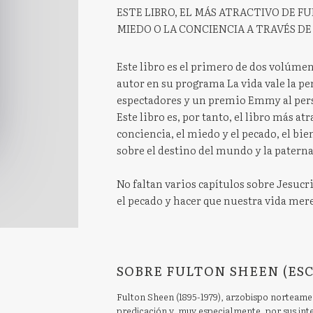
ESTE LIBRO, EL MÁS ATRACTIVO DE F
MIEDO O LA CONCIENCIA A TRAVÉS DE
Este libro es el primero de dos volúmen
autor en su programa La vida vale la pe
espectadores y un premio Emmy al pers
Este libro es, por tanto, el libro más atr
conciencia, el miedo y el pecado, el bie
sobre el destino del mundo y la paterna
No faltan varios capítulos sobre Jesucris
el pecado y hacer que nuestra vida mere
SOBRE FULTON SHEEN (ES
Fulton Sheen (1895-1979), arzobispo norteamer
predicación y, muy especialmente, por sus inte