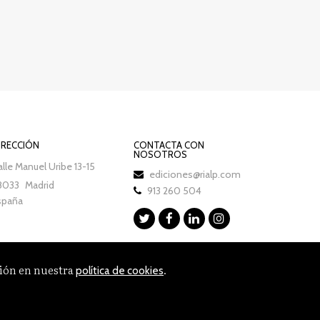
IRECCIÓN
CONTACTA CON
NOSOTROS
lle Manuel Uribe 13-15
ediciones@rialp.com
8033
Madrid
913 260 504
spaña
ción en nuestra
.
política de cookies