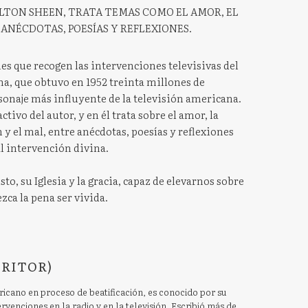
ULTON SHEEN, TRATA TEMAS COMO EL AMOR, EL
 ANÉCDOTAS, POESÍAS Y REFLEXIONES.
es que recogen las intervenciones televisivas del
na, que obtuvo en 1952 treinta millones de
onaje más influyente de la televisión americana.
activo del autor, y en él trata sobre el amor, la
n y el mal, entre anécdotas, poesías y reflexiones
l intervención divina.
to, su Iglesia y la gracia, capaz de elevarnos sobre
zca la pena ser vivida.
CRITOR)
icano en proceso de beatificación, es conocido por su
rvenciones en la radio y en la televisión. Escribió más de