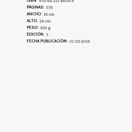
978-84-321-4604-6
ISBN:
576
PÁGINAS:
16 cm
ANCHO:
24 cm
ALTO:
920 g
PESO:
5
EDICIÓN:
01-02-2016
FECHA PUBLICACIÓN: