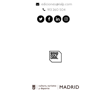
ediciones@rialp.com
913 260 504