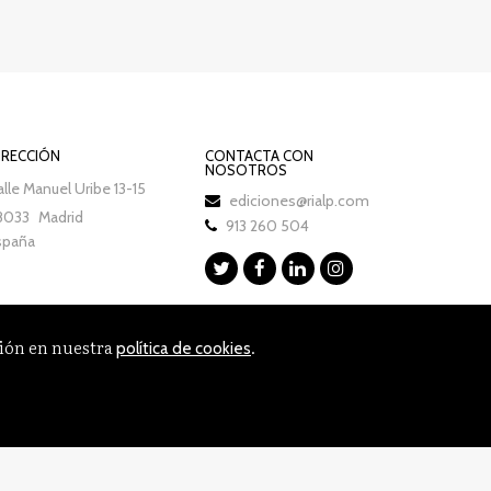
IRECCIÓN
CONTACTA CON
NOSOTROS
lle Manuel Uribe 13-15
ediciones@rialp.com
8033
Madrid
913 260 504
spaña
ción en nuestra
.
política de cookies