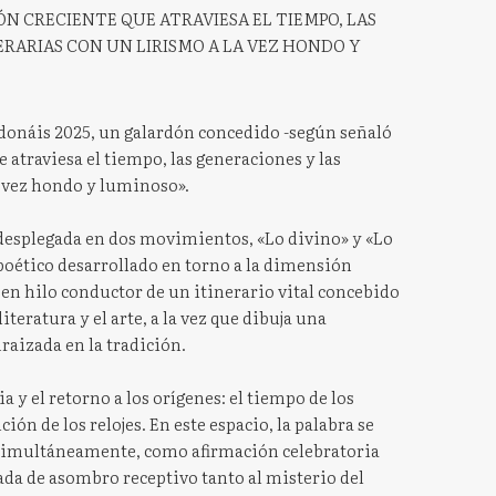
ÓN CRECIENTE QUE ATRAVIESA EL TIEMPO, LAS
ERARIAS CON UN LIRISMO A LA VEZ HONDO Y
Adonáis 2025, un galardón concedido -según señaló
 atraviesa el tiempo, las generaciones y las
a vez hondo y luminoso».
 desplegada en dos movimientos, «Lo divino» y «Lo
ético desarrollado en torno a la dimensión
e en hilo conductor de un itinerario vital concebido
iteratura y el arte, a la vez que dibuja una
aizada en la tradición.
a y el retorno a los orígenes: el tiempo de los
ión de los relojes. En este espacio, la palabra se
, simultáneamente, como afirmación celebratoria
ada de asombro receptivo tanto al misterio del