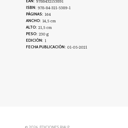
9788432153891
EAN:
978-84-321-5389-1
ISBN:
164
PÁGINAS:
14,5 cm
ANCHO:
21,5 cm
ALTO:
230 g
PESO:
1
EDICIÓN:
01-05-2021
FECHA PUBLICACIÓN:
© 2026, EDICIONES RIALP