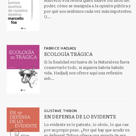
Marcello Foa revela quién mueve los hilos del
poder, cómo se manipula a la opinión pública y
por qué nos sentimos cada vez más impotentes.
U...
CATÁLOGOS PDF
Dosier Premio Adonáis 2023
Finalistas Premio Adonáis 2023
FABRICE HADJADJ
ECOLOGÍA TRÁGICA
Si la finalidad exclusiva de la Naturaleza fuera
conservarlo todo, ni siquiera habría habido
vida. Hadjadj nos ofrece aquí una reflexión
sob...
GUSTAVE THIBON
EN DEFENSA DE LO EVIDENTE
Lo evidente es lo patente, lo obvio, lo que cae
por su propio peso. ¿Por qué hay que acudir en
su defensa? Thibon ofrece una mirada de sen...