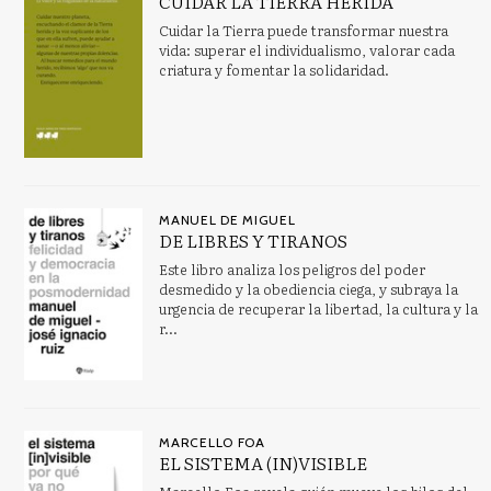
CUIDAR LA TIERRA HERIDA
ARTES: ASPECTOS GENERALES
Cuidar la Tierra puede transformar nuestra
vida: superar el individualismo, valorar cada
ASTRONOMÍA, ESPACIO Y TIEMPO
criatura y fomentar la solidaridad.
Autobiografía: general
AVENTURA
Bienestar social y servicios sociales
Bioética
MANUEL DE MIGUEL
DE LIBRES Y TIRANOS
Ver todas... (122)
Este libro analiza los peligros del poder
desmedido y la obediencia ciega, y subraya la
urgencia de recuperar la libertad, la cultura y la
NUESTRAS COLECCIONES
r...
Breves Rialp
Doce uvas
MARCELLO FOA
Pensamiento Actual
EL SISTEMA (IN)VISIBLE
Religión. Fuera de Colección