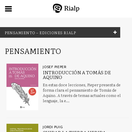
PENSAMIENTO – EDICIONES RIALP
FILTRADO POR:
PENSAMIENTO
Pensamiento
JOSEF PIEPER
INTRODUCCIÓN A TOMÁS DE
AQUINO
MATERIAS
En estas doce lecciones, Pieper presenta de
forma clara el pensamiento de Tomás de
Antropología
Aquino. A través de temas actuales como el
lenguaje, la e...
Aprendizaje abierto, educación en el hogar, educación a
distancia
Arqueología de Oriente Próximo y Oriente Medio
JORDI PUIG
Arte del Renacimiento