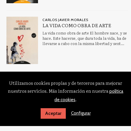
CARLOS JAVIER MORALES
LA VIDA COMO OBRA DE ARTE
La vida como obra de arte El hombre nace, y se
hace. Este hacerse, que dura toda la vida, ha de
llevarse a cabo con la misma libertad y sent...
Utilizamos cookies propias y de terceros para mejorar
nuestros servicios. Más información en nuestra
política
.
de cookies
Configurar
Aceptar
© 2026, EDICIONES RIALP