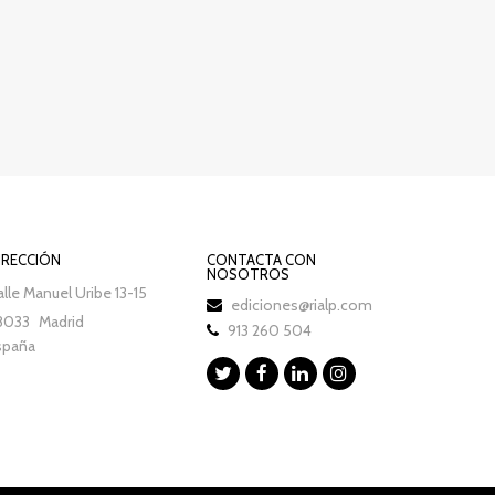
IRECCIÓN
CONTACTA CON
NOSOTROS
lle Manuel Uribe 13-15
ediciones@rialp.com
8033
Madrid
913 260 504
spaña