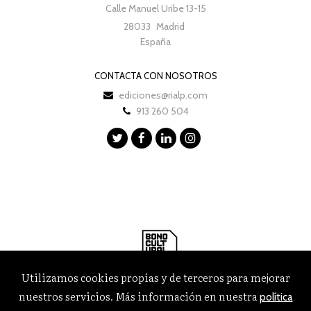
Calle Manuel Uribe 13-15
28033
Madrid
España
CONTACTA CON NOSOTROS
ediciones@rialp.com
913 260 504
Utilizamos cookies propias y de terceros para mejorar
nuestros servicios. Más información en nuestra
política