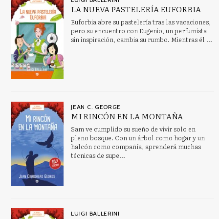
LA NUEVA PASTELERÍA EUFORBIA
Clásicos para jóvenes
Euforbia abre su pastelería tras las vacaciones,
Claves (Familia y Sociedad)
pero su encuentro con Eugenio, un perfumista
sin inspiración, cambia su rumbo. Mientras él ...
Ver todas... (37)
MATERIAS
Antropología
JEAN C. GEORGE
MI RINCÓN EN LA MONTAÑA
Aprendizaje abierto, educación en el hogar, educación a
distancia
Sam ve cumplido su sueño de vivir solo en
pleno bosque. Con un árbol como hogar y un
Arqueología de Oriente Próximo y Oriente Medio
halcón como compañía, aprenderá muchas
técnicas de supe...
Arte del Renacimiento
ARTES: ASPECTOS GENERALES
ASTRONOMÍA, ESPACIO Y TIEMPO
Autobiografía: general
LUIGI BALLERINI