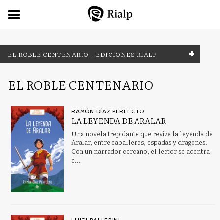
EL ROBLE CENTENARIO – EDICIONES RIALP
NUESTRAS COLECCIONES
EL ROBLE CENTENARIO
Bibilioteca C. S. Lewis
RAMÓN DÍAZ PERFECTO
Biblioteca de Iniciación Teológica
LA LEYENDA DE ARALAR
Una novela trepidante que revive la leyenda de
Biblioteca de la fe explicada hoy
Aralar, entre caballeros, espadas y dragones.
Biblioteca del Libro Joven
Con un narrador cercano, el lector se adentra
e...
Biografías y Testimonios
Breves Rialp
Busca y encuentra
Cine
LUIGI BALLERINI