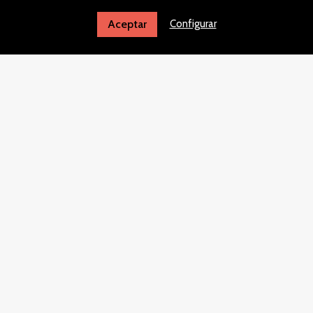
28033
Madrid
Configurar
Aceptar
España
CONTACTA CON NOSOTROS
ediciones@rialp.com
913 260 504