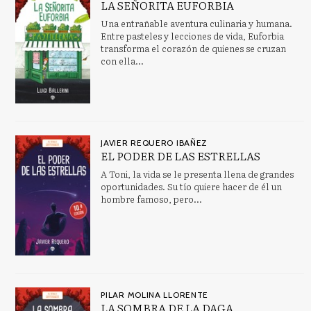
LA SEÑORITA EUFORBIA
AVENTURA
Una entrañable aventura culinaria y humana.
Bienestar social y servicios sociales
Entre pasteles y lecciones de vida, Euforbia
transforma el corazón de quienes se cruzan
Bioética
con ella...
Ver todas... (120)
CATÁLOGOS PDF
JAVIER REQUERO IBAÑEZ
EL PODER DE LAS ESTRELLAS
Dosier Premio Adonáis 2023
A Toni, la vida se le presenta llena de grandes
Finalistas Premio Adonáis 2023
oportunidades. Su tío quiere hacer de él un
hombre famoso, pero…
PILAR MOLINA LLORENTE
LA SOMBRA DE LA DAGA