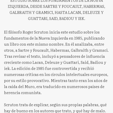
ESTUDIO SOBRE LOS FUNDAMENTOS DE LA NUEVA
IZQUIERDA, DESDE SARTRE Y FOUCAULT, HABERMAS,
GALBRAITH Y GRAMSCI, HASTA LACAN, DELEUZE Y
GUATTARI, SAID, BADIOU Y IEK.
El filósofo Roger Scruton inicia este estudio sobre los
fundamentos de la Nueva Izquierda en 1985, publicando
un libro con este mismo nombre. En él analizaba, entre
otros, a Sartre y Foucault, Habermas, Galbraith y Gramsci.
Tras revisar el texto, incluyó a pensadores de influencia
creciente como Lacan, Deleuze y Guattari, Said, Badiou y
iek. La edición de 1985 fue controvertida y recibió
numerosas críticas en los círculos intelectuales europeos,
por su estilo provocativo. Mientras tanto eran los años de
la caída del Muro, era traducido en numerosos países de
herencia comunista.
Scruton trata de explicar, según sus propias palabras, qué
hay de bueno en los autores que trato, y qué hay de malo.