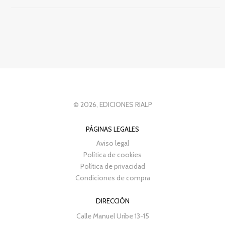
Arte del Renacimiento
ARTES: ASPECTOS GENERALES
ASTRONOMÍA, ESPACIO Y TIEMPO
Autobiografía: general
AVENTURA
Bienestar social y servicios sociales
© 2026, EDICIONES RIALP
Bioética
Ver todas... (122)
PÁGINAS LEGALES
Aviso legal
Política de cookies
CATÁLOGOS PDF
Política de privacidad
Condiciones de compra
Dosier Premio Adonáis 2023
Finalistas Premio Adonáis 2023
DIRECCIÓN
Calle Manuel Uribe 13-15