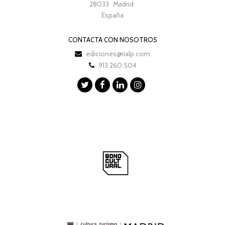
28033
Madrid
España
CONTACTA CON NOSOTROS
ediciones@rialp.com
913 260 504