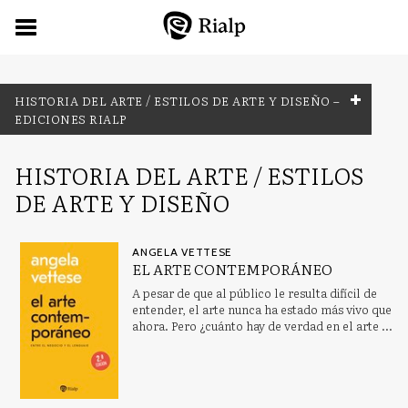
HISTORIA DEL ARTE / ESTILOS DE ARTE Y DISEÑO –
EDICIONES RIALP
FILTRADO POR:
HISTORIA DEL ARTE / ESTILOS
DE ARTE Y DISEÑO
HISTORIA DEL ARTE / ESTILOS DE ARTE Y DISEÑO
ANGELA VETTESE
EL ARTE CONTEMPORÁNEO
MATERIAS
A pesar de que al público le resulta difícil de
entender, el arte nunca ha estado más vivo que
Antropología
ahora. Pero ¿cuánto hay de verdad en el arte ...
Aprendizaje abierto, educación en el hogar, educación a
distancia
Arqueología de Oriente Próximo y Oriente Medio