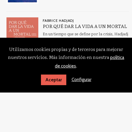
FABRICE HADJADJ
POR QUÉ DAR LA VIDA A UN MORTAL
En un tiempo que se define por la crisis, Hadjadj
plantea una reflexión provocadora sobre el
valor de la vida humana frente a las amenazas
Utilizamos cookies propias y de terceros para mejorar
t...
nuestros servicios. Más información en nuestra
política
.
de cookies
Configurar
Aceptar
RICARDO SADA FERNÁNDEZ
ALMA DE CRISTO, SANTIFÍCAME
A partir de una de las oraciones más antiguas de
la tradición católica, el libro propone un
camino espiritual hacia la santidad. Cada
invoca...