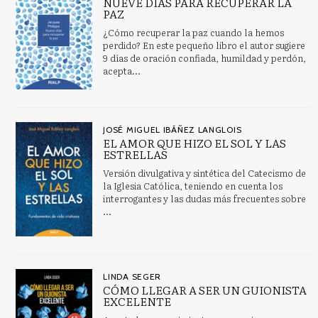
NUEVE DÍAS PARA RECUPERAR LA
PAZ
Clásicos para jóvenes
¿Cómo recuperar la paz cuando la hemos
Claves (Familia y Sociedad)
perdido? En este pequeño libro el autor sugiere
9 días de oración confiada, humildad y perdón,
Ver todas... (37)
acepta...
MATERIAS
JOSÉ MIGUEL IBÁÑEZ LANGLOIS
EL AMOR QUE HIZO EL SOL Y LAS
Antropología
ESTRELLAS
Aprendizaje abierto, educación en el hogar, educación a
Versión divulgativa y sintética del Catecismo de
distancia
la Iglesia Católica, teniendo en cuenta los
interrogantes y las dudas más frecuentes sobre
Arqueología de Oriente Próximo y Oriente Medio
...
Arte del Renacimiento
ARTES: ASPECTOS GENERALES
ASTRONOMÍA, ESPACIO Y TIEMPO
LINDA SEGER
CÓMO LLEGAR A SER UN GUIONISTA
EXCELENTE
Autobiografía: general