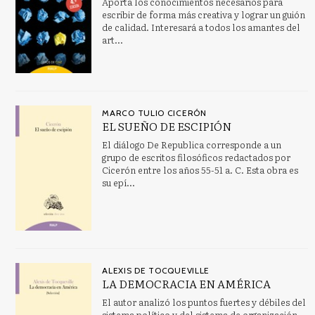
Aporta los conocimientos necesarios para
AVENTURA
escribir de forma más creativa y lograr un guión
de calidad. Interesará a todos los amantes del
Bienestar social y servicios sociales
art...
Bioética
Ver todas... (120)
MARCO TULIO CICERÓN
EL SUEÑO DE ESCIPIÓN
CATÁLOGOS PDF
El diálogo De Republica corresponde a un
Dosier Premio Adonáis 2023
grupo de escritos filosóficos redactados por
Cicerón entre los años 55-51 a. C. Esta obra es
Finalistas Premio Adonáis 2023
su epí...
ALEXIS DE TOCQUEVILLE
LA DEMOCRACIA EN AMÉRICA
El autor analizó los puntos fuertes y débiles del
sistema político y del sistema de organización