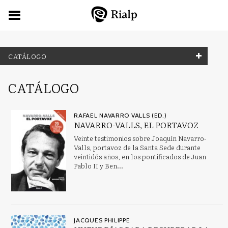
CATÁLOGO
NUESTRAS COLECCIONES
CATÁLOGO
Bibilioteca C. S. Lewis
RAFAEL NAVARRO VALLS (ED.)
Biblioteca de Iniciación Teológica
NAVARRO-VALLS, EL PORTAVOZ
Veinte testimonios sobre Joaquín Navarro-
Biblioteca de la fe explicada hoy
Valls, portavoz de la Santa Sede durante
Biblioteca del Libro Joven
veintidós años, en los pontificados de Juan
Pablo II y Ben...
Biografías y Testimonios
Breves Rialp
Busca y encuentra
JACQUES PHILIPPE
Cine