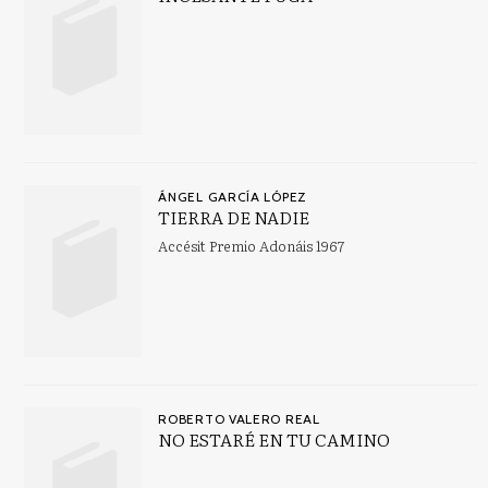
Clásicos para jóvenes
Claves (Familia y Sociedad)
Ver todas... (37)
MATERIAS
ÁNGEL GARCÍA LÓPEZ
TIERRA DE NADIE
Antropología
Accésit Premio Adonáis 1967
Aprendizaje abierto, educación en el hogar, educación a
distancia
Arqueología de Oriente Próximo y Oriente Medio
Arte del Renacimiento
ARTES: ASPECTOS GENERALES
ROBERTO VALERO REAL
ASTRONOMÍA, ESPACIO Y TIEMPO
NO ESTARÉ EN TU CAMINO
Autobiografía: general