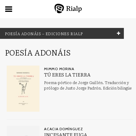
POESÍA ADONÁIS – EDICIONES RIALP
NUESTRAS COLECCIONES
POESÍA ADONÁIS
Bibilioteca C. S. Lewis
MIMMO MORINA
Biblioteca de Iniciación Teológica
TÚ ERES LA TIERRA
Poema-pórtico de Jorge Guillén. Traducción y
Biblioteca de la fe explicada hoy
prólogo de Justo Jorge Padrón. Edición bilingüe
Biblioteca del Libro Joven
Biografías y Testimonios
Breves Rialp
Busca y encuentra
ACACIA DOMÍNGUEZ
Cine
INCESANTE FUGA