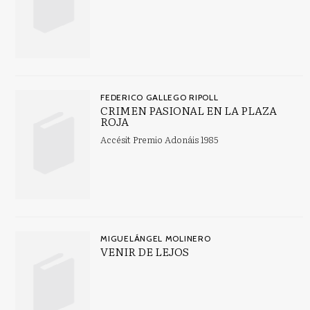
AVENTURA
Bienestar social y servicios sociales
Bioética
Ver todas... (120)
FEDERICO GALLEGO RIPOLL
CRIMEN PASIONAL EN LA PLAZA
ROJA
CATÁLOGOS PDF
Accésit Premio Adonáis 1985
Dosier Premio Adonáis 2023
Finalistas Premio Adonáis 2023
MIGUELÁNGEL MOLINERO
VENIR DE LEJOS