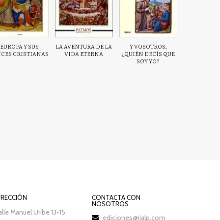
EUROPA Y SUS
LA AVENTURA DE LA
Y VOSOTROS,
ÍCES CRISTIANAS
VIDA ETERNA
¿QUIÉN DECÍS QUE
SOY YO?
IRECCIÓN
CONTACTA CON
NOSOTROS
lle Manuel Uribe 13-15
ediciones@rialp.com