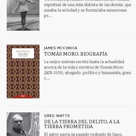
espiritual de una niña distinta de las demás, que
Narraciones y Novelas
amaba la soledad y se formulaba numerosas
pr...
CATÁLOGOS PDF
Dosier Premio Adonáis 2023
JAMES MCCONICA
Finalistas Premio Adonáis 2023
TOMÁS MORO. BIOGRAFÍA
La mejor síntesis escrita hasta la actualidad
acerca de la vida y escritos de Tomás Moro
(1478­-1535), abogado, político y humanista, gran
c...
GREG WATTS
DE LA TIERRA DEL DELITO, A LA
TIERRA PROMETIDA
El autor narra su pasado rodeado de lujos,