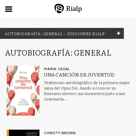
AUTOBIOGRAFÍA: GENERAL – EDICIONES RIALP
FILTRADO POR:
AUTOBIOGRAFÍA: GENERAL
Autobiografía: general
MARÍA CASAL
UNA CANCIÓN DE JUVENTUD
Testimonio autobiográfico de la primera mujer
MATERIAS
suiza del Opus Dei, dando a conocer su
itinerario interior, sus momentos junto a san
Antropología
Josemaría...
Aprendizaje abierto, educación en el hogar, educación a
distancia
Arqueología de Oriente Próximo y Oriente Medio
CHRISTY BROWN
Arte del Renacimiento