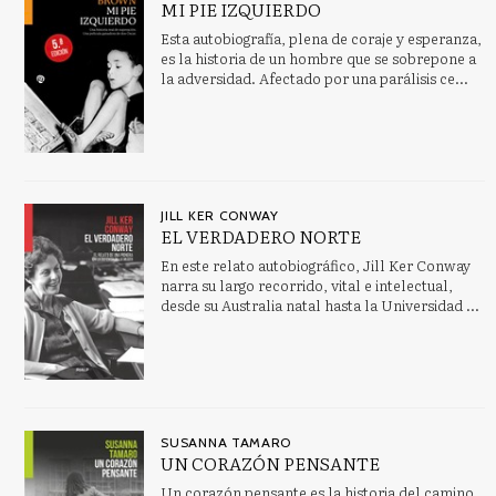
MI PIE IZQUIERDO
ARTES: ASPECTOS GENERALES
Esta autobiografía, plena de coraje y esperanza,
es la historia de un hombre que se sobrepone a
ASTRONOMÍA, ESPACIO Y TIEMPO
la adversidad. Afectado por una parálisis ce...
Autobiografía: general
AVENTURA
Bienestar social y servicios sociales
Bioética
JILL KER CONWAY
EL VERDADERO NORTE
Ver todas... (122)
En este relato autobiográfico, Jill Ker Conway
narra su largo recorrido, vital e intelectual,
desde su Australia natal hasta la Universidad ...
NUESTRAS COLECCIONES
Biografías y Testimonios
Breves Rialp
SUSANNA TAMARO
Doce uvas
UN CORAZÓN PENSANTE
Libros sobre el Opus Dei
Un corazón pensante es la historia del camino